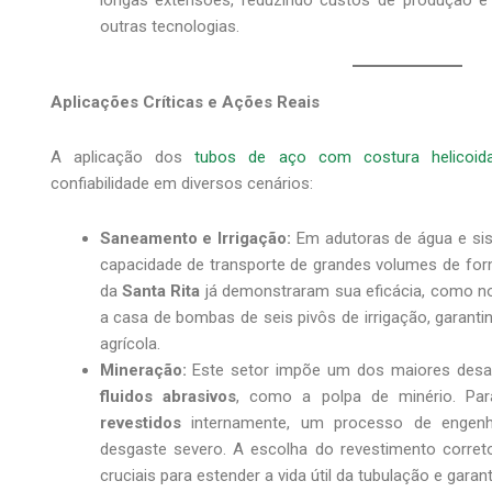
longas extensões, reduzindo custos de produção 
outras tecnologias.
Aplicações Críticas e Ações Reais
A aplicação dos
tubos de aço com costura helicoida
confiabilidade em diversos cenários:
Saneamento e Irrigação:
Em adutoras de água e sist
capacidade de transporte de grandes volumes de form
da
Santa Rita
já demonstraram sua eficácia, como no
a casa de bombas de seis pivôs de irrigação, garantin
agrícola.
Mineração:
Este setor impõe um dos maiores desaf
fluidos abrasivos
, como a polpa de minério. Par
revestidos
internamente, um processo de engenh
desgaste severo. A escolha do revestimento corret
cruciais para estender a vida útil da tubulação e garan