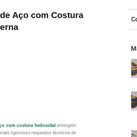
 de Aço com Costura
C
derna
M
ço com costura helicoidal
emergem
mais rigorosos requisitos técnicos de