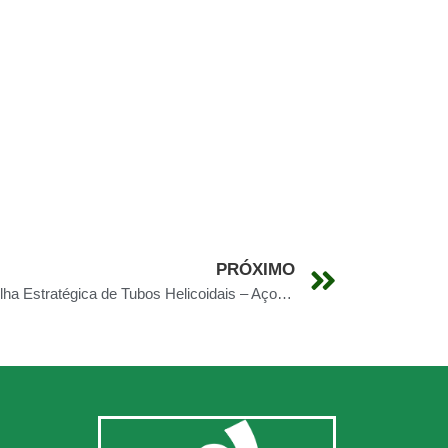
PRÓXIMO
Corrosão e Especificação: A Escolha Estratégica de Tubos Helicoidais – Aço Carbono, Aço Inoxidável ou Revestidos