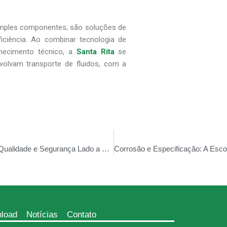
imples componentes; são soluções de
iciência. Ao combinar tecnologia de
hecimento técnico, a
Santa Rita
se
volvam transporte de fluidos, com a
Fabricação de Tubos Helicoidais e a NR-12: Qualidade e Segurança Lado a Lado
load
Notícias
Contato