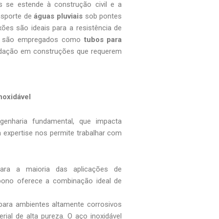
is se estende à construção civil e a
ansporte de
águas pluviais
sob pontes
xões são ideais para a resistência de
so, são empregados como
tubos para
ndação em construções que requerem
noxidável
enharia fundamental, que impacta
 expertise nos permite trabalhar com
ara a maioria das aplicações de
rbono oferece a combinação ideal de
para ambientes altamente corrosivos
ial de alta pureza. O aço inoxidável