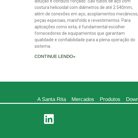
adução e conduto forçado. São tubos de aço com
costura helicoidal com diâmetros de até 2.540mm,
além de conexões em aço, acoplamentos mecânicos
peças especiais, manifolds e revestimentos. Para
aplicações como esta, é fundamental escolher
fornecedores de equipamentos que garantam
qualidade e confiabilidade para a plena operação do
sistema.
CONTINUE LENDO»
A Santa Rita
Mercados
Produtos
Down