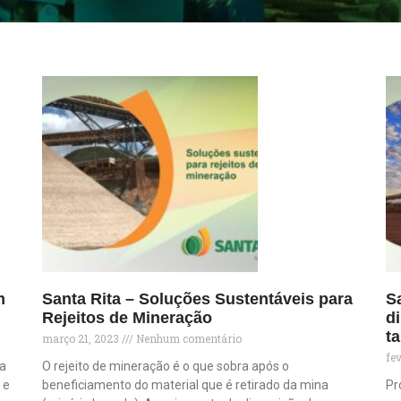
m
Santa Rita – Soluções Sustentáveis para
S
Rejeitos de Mineração
di
t
março 21, 2023
Nenhum comentário
fe
ia
O rejeito de mineração é o que sobra após o
 e
beneficiamento do material que é retirado da mina
Pr