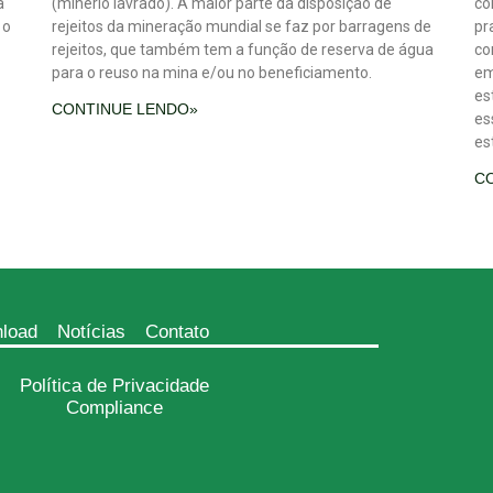
a
(minério lavrado). A maior parte da disposição de
co
 o
rejeitos da mineração mundial se faz por barragens de
pr
rejeitos, que também tem a função de reserva de água
co
para o reuso na mina e/ou no beneficiamento.
em
es
CONTINUE LENDO»
es
es
C
load
Notícias
Contato
Política de Privacidade
Compliance