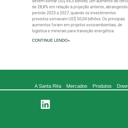
devem somar US$ 64,5 bilhões, um aumento de cerc
de 28,8% em relação à projeção anterior, abrangendo
período 2023 a 2027, quando os investimentos
previstos somavam US$ 50,04 bilhões. Os principais
aumentos foram em projetos socioambientais, de
logística e minerais para transição energética.
CONTINUE LENDO»
A Santa Rita
Mercados
Produtos
Down