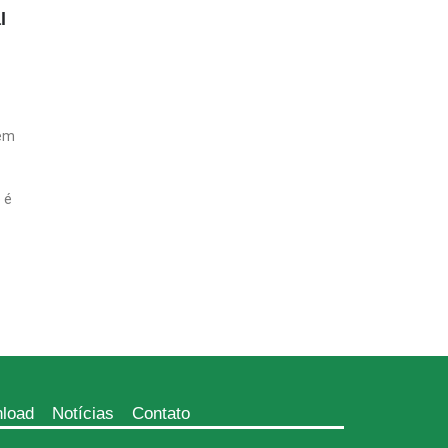
l
 em
 é
load
Notícias
Contato