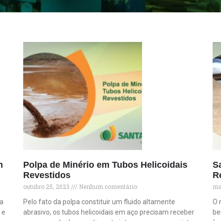
m
Polpa de Minério em Tubos Helicoidais
S
Revestidos
R
outubro 25, 2023
Nenhum comentário
ma
ia
Pelo fato da polpa constituir um fluido altamente
O 
 e
abrasivo, os tubos helicoidais em aço precisam receber
be