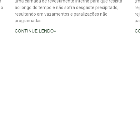
a
uma camada de revestimento interno para que resista
(m
 o
ao longo do tempo e não sofra desgaste precipitado,
re
resultando em vazamentos e paralizações não
re
programadas.
pa
CONTINUE LENDO»
C