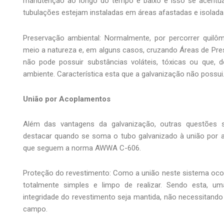
manutenção ao longo do tempo é baixo e isso se acentu
tubulações estejam instaladas em áreas afastadas e isolada
Preservação ambiental: Normalmente, por percorrer quilô
meio a natureza e, em alguns casos, cruzando Áreas de Pr
não pode possuir substâncias voláteis, tóxicas ou que,
ambiente. Característica esta que a galvanização não possui
União por Acoplamentos
Além das vantagens da galvanização, outras questões sã
destacar quando se soma o tubo galvanizado à união por
que seguem a norma AWWA C-606.
Proteção do revestimento: Como a união neste sistema oco
totalmente simples e limpo de realizar. Sendo esta, u
integridade do revestimento seja mantida, não necessitan
campo.