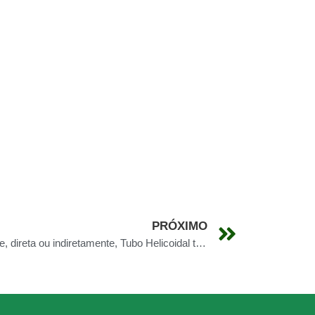
PRÓXIMO
Santa Rita – Tudo tem Mineração e, direta ou indiretamente, Tubo Helicoidal também!