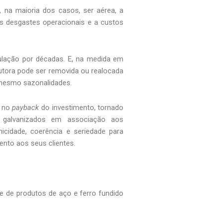
, na maioria dos casos, ser aérea, a
s desgastes operacionais e a custos
bulação por décadas. E, na medida em
dutora pode ser removida ou realocada
 mesmo sazonalidades.
s no
payback
do investimento, tornado
 galvanizados em associação aos
icidade, coerência e seriedade para
mento aos seus clientes.
 de produtos de aço e ferro fundido