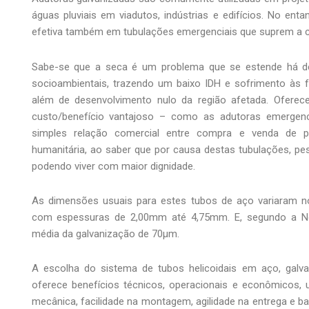
águas pluviais em viadutos, indústrias e edifícios. No ent
efetiva também em tubulações emergenciais que suprem a cris
Sabe-se que a seca é um problema que se estende há dé
socioambientais, trazendo um baixo IDH e sofrimento às f
além de desenvolvimento nulo da região afetada. Oferec
custo/benefício vantajoso – como as adutoras emergenc
simples relação comercial entre compra e venda de p
humanitária, ao saber que por causa destas tubulações, p
podendo viver com maior dignidade.
As dimensões usuais para estes tubos de aço variaram
com espessuras de 2,00mm até 4,75mm. E, segundo a 
média da galvanização de 70µm.
A escolha do sistema de tubos helicoidais em aço, galv
oferece benefícios técnicos, operacionais e econômicos, u
mecânica, facilidade na montagem, agilidade na entrega e b