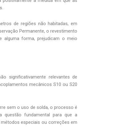
a positivamente à medida em que as
s.
metros de regiões não habitadas, em
eservação Permanente, o revestimento
 de alguma forma, prejudicam o meio
.
o significativamente relevantes de
 acoplamentos mecânicos S10 ou S20
rre sem o uso de solda, o processo é
ma questão fundamental para que a
do métodos especiais ou correções em