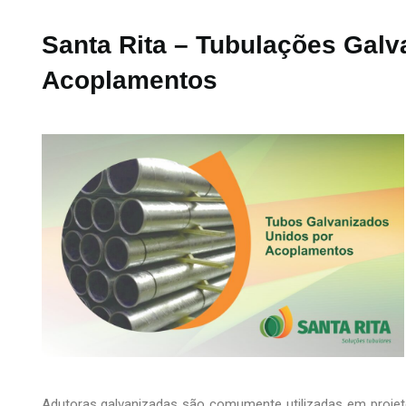
Santa Rita – Tubulações Galv
Acoplamentos
Adutoras galvanizadas são comumente utilizadas em projeto