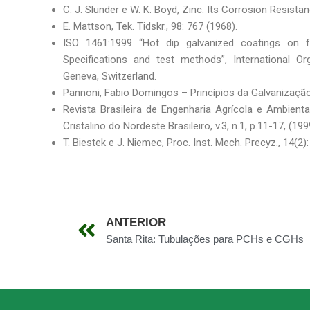
C. J. Slunder e W. K. Boyd, Zinc: Its Corrosion Resistan
E. Mattson, Tek. Tidskr., 98: 767 (1968).
ISO 1461:1999 “Hot dip galvanized coatings on fa
Specifications and test methods”, International Org
Geneva, Switzerland.
Pannoni, Fabio Domingos – Princípios da Galvanizaçã
Revista Brasileira de Engenharia Agrícola e Ambien
Cristalino do Nordeste Brasileiro, v.3, n.1, p.11-17, (199
T. Biestek e J. Niemec, Proc. Inst. Mech. Precyz., 14(2):
ANTERIOR
Santa Rita: Tubulações para PCHs e CGHs