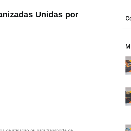
anizadas Unidas por
C
M
s de irrigação ou para transporte de