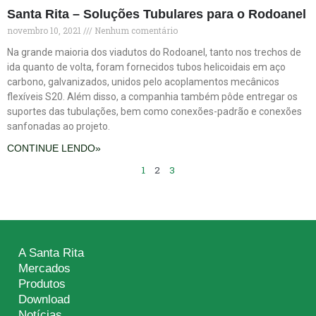
Santa Rita – Soluções Tubulares para o Rodoanel
novembro 10, 2021
Nenhum comentário
Na grande maioria dos viadutos do Rodoanel, tanto nos trechos de
ida quanto de volta, foram fornecidos tubos helicoidais em aço
carbono, galvanizados, unidos pelo acoplamentos mecânicos
flexíveis S20. Além disso, a companhia também pôde entregar os
suportes das tubulações, bem como conexões-padrão e conexões
sanfonadas ao projeto.
CONTINUE LENDO»
1
2
3
A Santa Rita
Mercados
Produtos
Download
Notícias